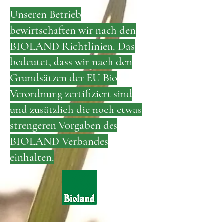
Unseren Betrieb
bewirtschaften wir nach den
BIOLAND Richtlinien. Das
bedeutet, dass wir nach den
Grundsätzen der EU Bio
Verordnung zertifiziert sind
und zusätzlich die noch etwas
strengeren Vorgaben des
BIOLAND Verbandes
einhalten.