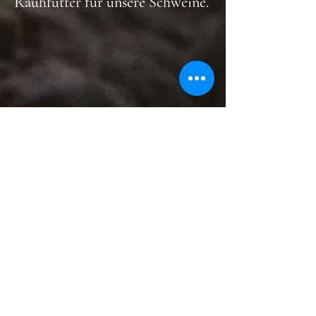
Rauhfutter für unsere Schweine.
Bei der Feldbewirtschaftung nach
den Bioland- Richtlinien dürfen
keine chemisch-synthetischen
Stickstoff- Dünger und
Pflanzenschutzmittel eingesetzt
werden.
Das bedeutet, dass man besonders