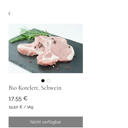
Bio Kotelett, Schwein
Preis
17,55 €
19,50 €
/
1kg
19,50 €
pro
Nicht verfügbar
1